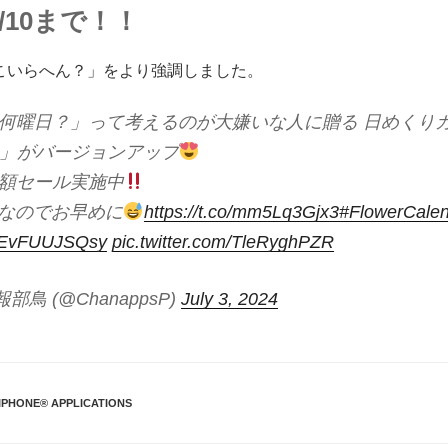
/10まで！！
こいらへん？」をより強調しました。
何曜日？」って考えるのが大嫌いな人に贈る 日めくり
ndar」がバージョンアップ
額セール実施中
定なのでお早めに
https://t.co/mm5Lq3Gjx3
#FlowerCale
co/EvFUUJSQsy
pic.twitter.com/TleRyghPZR
広報部鳥 (@ChanappsP)
July 3, 2024
IPHONE®︎ APPLICATIONS