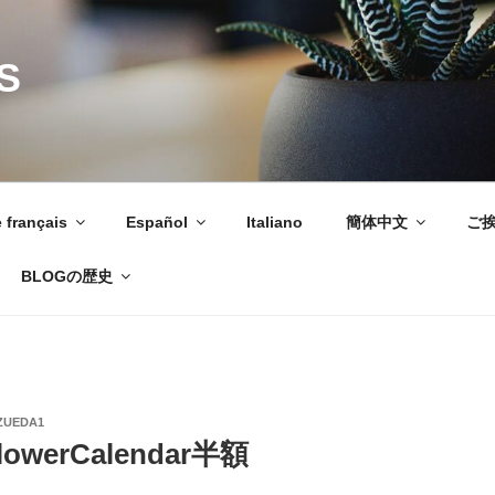
S
 français
Español
Italiano
簡体中文
ご
BLOGの歴史
ZUEDA1
owerCalendar半額