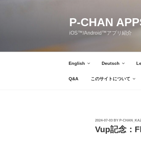
Skip
to
P-CHAN APP
content
iOS™/Android™アプリ紹介
English
Deutsch
Le
Q&A
このサイトについて
POSTED
2024-07-03
BY
P-CHAN_KA
ON
Vup記念：Fl