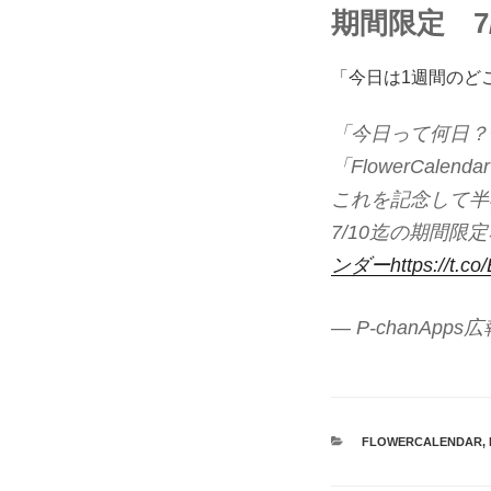
期間限定 7
「今日は1週間のど
「今日って何日？
「FlowerCale
これを記念して半
7/10迄の期間限
ンダー
https://t.
— P-chanApps
CATEGORIES
FLOWERCALENDAR
,