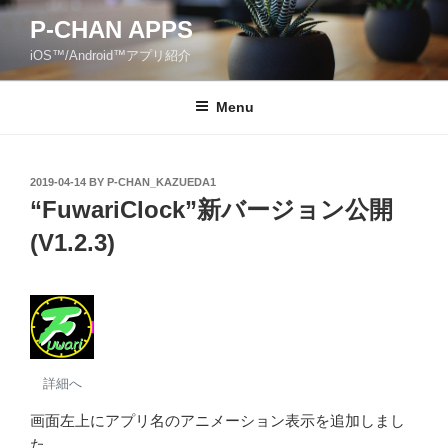
Skip
P-CHAN APPS
to
iOS™/Android™アプリ紹介
content
Menu
POSTED
2019-04-14
BY
P-CHAN_KAZUEDA1
ON
“FuwariClock”新バージョン公開
(V1.2.3)
詳細へ
画面左上にアプリ名のアニメーション表示を追加しまし
た。