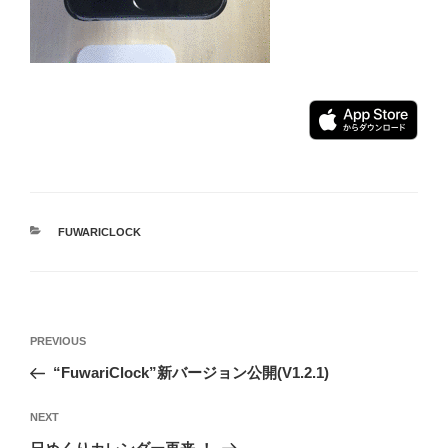
CATEGORIES
FUWARICLOCK
Post
Previous
PREVIOUS
navigation
Post
“FuwariClock”新バージョン公開(V1.2.1)
Next
NEXT
Post