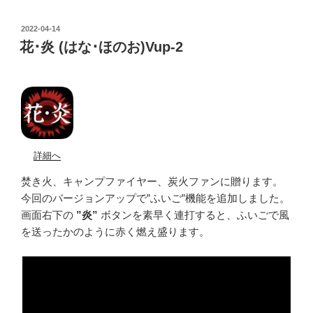
POSTED
2022-04-14
ON
花･炎 (はな･ほのお)Vup-2
詳細へ
焚き火、キャンプファイヤー、炭火ファンに贈ります。
今回のバージョンアップで”ふいご”機能を追加しました。
画面右下の
”炎”
ボタンを素早く連打すると、ふいごで風
を送ったかのように赤く燃え盛ります。