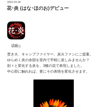
POSTED
2022-03-28
ON
花･炎 (はな･ほのお)デビュー
詳細へ
焚き火、キャンプファイヤー、炭火ファンにご提案。
ゆらめく炎の余韻を室内で手軽に楽しみませんか？
刻々と変化する炎を、3種の花で表現しました。
中心部に触れれば、更にその表情を変化させます。