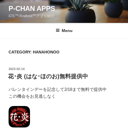
Skip
P-CHAN APPS
to
iOS™/Android™アプリ紹介
content
Menu
CATEGORY: HANAHONOO
POSTED
2023-02-14
ON
花･炎 (はな･ほのお)無料提供中
バレンタインデーを記念して2/18まで無料で提供中
この機会をお見逃しなく