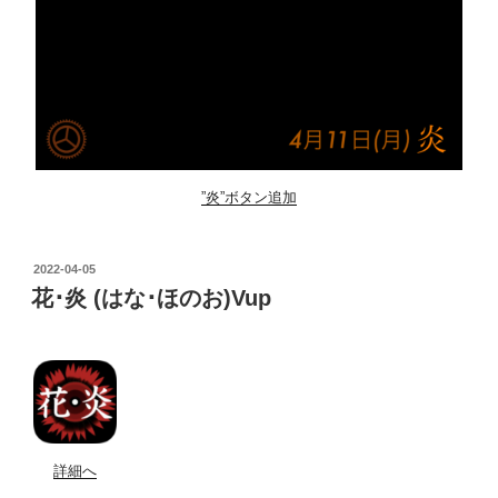
”炎”ボタン追加
POSTED
2022-04-05
ON
花･炎 (はな･ほのお)Vup
詳細へ